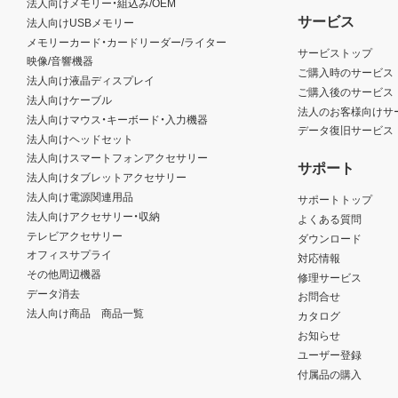
法人向けメモリー・組込み/OEM
サービス
法人向けUSBメモリー
メモリーカード・カードリーダー/ライター
サービストップ
映像/音響機器
ご購入時のサービス
法人向け液晶ディスプレイ
ご購入後のサービス
法人向けケーブル
法人のお客様向けサ
法人向けマウス・キーボード・入力機器
データ復旧サービス
法人向けヘッドセット
法人向けスマートフォンアクセサリー
サポート
法人向けタブレットアクセサリー
法人向け電源関連用品
サポートトップ
法人向けアクセサリー・収納
よくある質問
テレビアクセサリー
ダウンロード
オフィスサプライ
対応情報
その他周辺機器
修理サービス
データ消去
お問合せ
法人向け商品 商品一覧
カタログ
お知らせ
ユーザー登録
付属品の購入