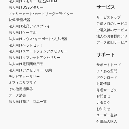
法人向けメモリー・組込み/OEM
サービス
法人向けUSBメモリー
メモリーカード・カードリーダー/ライター
サービストップ
映像/音響機器
ご購入時のサービス
法人向け液晶ディスプレイ
ご購入後のサービス
法人向けケーブル
法人のお客様向けサ
法人向けマウス・キーボード・入力機器
データ復旧サービス
法人向けヘッドセット
法人向けスマートフォンアクセサリー
サポート
法人向けタブレットアクセサリー
法人向け電源関連用品
サポートトップ
法人向けアクセサリー・収納
よくある質問
テレビアクセサリー
ダウンロード
オフィスサプライ
対応情報
その他周辺機器
修理サービス
データ消去
お問合せ
法人向け商品 商品一覧
カタログ
お知らせ
ユーザー登録
付属品の購入