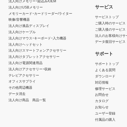
法人向けメモリー・組込み/OEM
サービス
法人向けUSBメモリー
メモリーカード・カードリーダー/ライター
サービストップ
映像/音響機器
ご購入時のサービス
法人向け液晶ディスプレイ
ご購入後のサービス
法人向けケーブル
法人のお客様向けサ
法人向けマウス・キーボード・入力機器
データ復旧サービス
法人向けヘッドセット
法人向けスマートフォンアクセサリー
サポート
法人向けタブレットアクセサリー
法人向け電源関連用品
サポートトップ
法人向けアクセサリー・収納
よくある質問
テレビアクセサリー
ダウンロード
オフィスサプライ
対応情報
その他周辺機器
修理サービス
データ消去
お問合せ
法人向け商品 商品一覧
カタログ
お知らせ
ユーザー登録
付属品の購入