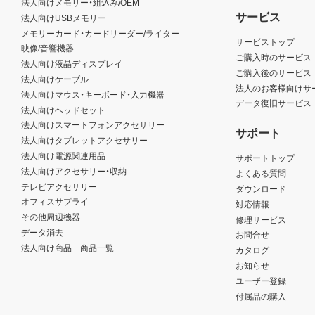
法人向けメモリー・組込み/OEM
サービス
法人向けUSBメモリー
メモリーカード・カードリーダー/ライター
サービストップ
映像/音響機器
ご購入時のサービス
法人向け液晶ディスプレイ
ご購入後のサービス
法人向けケーブル
法人のお客様向けサ
法人向けマウス・キーボード・入力機器
データ復旧サービス
法人向けヘッドセット
法人向けスマートフォンアクセサリー
サポート
法人向けタブレットアクセサリー
法人向け電源関連用品
サポートトップ
法人向けアクセサリー・収納
よくある質問
テレビアクセサリー
ダウンロード
オフィスサプライ
対応情報
その他周辺機器
修理サービス
データ消去
お問合せ
法人向け商品 商品一覧
カタログ
お知らせ
ユーザー登録
付属品の購入