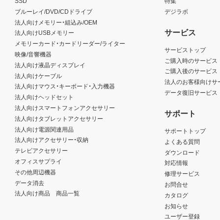
SSD
特集
ブルーレイ/DVD/CDドライブ
デジラボ
法人向けメモリー・組込み/OEM
サービス
法人向けUSBメモリー
メモリーカード・カードリーダー/ライター
サービストップ
映像/音響機器
ご購入時のサービス
法人向け液晶ディスプレイ
ご購入後のサービス
法人向けケーブル
法人のお客様向けサ
法人向けマウス・キーボード・入力機器
データ復旧サービス
法人向けヘッドセット
法人向けスマートフォンアクセサリー
サポート
法人向けタブレットアクセサリー
法人向け電源関連用品
サポートトップ
法人向けアクセサリー・収納
よくある質問
テレビアクセサリー
ダウンロード
オフィスサプライ
対応情報
その他周辺機器
修理サービス
データ消去
お問合せ
法人向け商品 商品一覧
カタログ
お知らせ
ユーザー登録