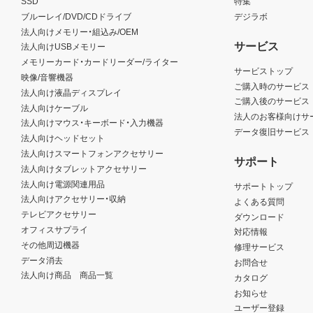
SSD
特集
ブルーレイ/DVD/CDドライブ
デジラボ
法人向けメモリー・組込み/OEM
サービス
法人向けUSBメモリー
メモリーカード・カードリーダー/ライター
サービストップ
映像/音響機器
ご購入時のサービス
法人向け液晶ディスプレイ
ご購入後のサービス
法人向けケーブル
法人のお客様向けサ
法人向けマウス・キーボード・入力機器
データ復旧サービス
法人向けヘッドセット
法人向けスマートフォンアクセサリー
サポート
法人向けタブレットアクセサリー
法人向け電源関連用品
サポートトップ
法人向けアクセサリー・収納
よくある質問
テレビアクセサリー
ダウンロード
オフィスサプライ
対応情報
その他周辺機器
修理サービス
データ消去
お問合せ
法人向け商品 商品一覧
カタログ
お知らせ
ユーザー登録