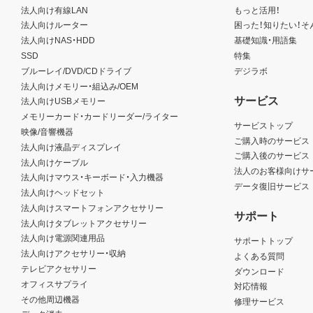
法人向け有線LAN
もっと活用！
法人向けルーター
困った！知りたい！そ
法人向けNAS・HDD
基礎知識・用語集
SSD
特集
ブルーレイ/DVD/CDドライブ
デジラボ
法人向けメモリー・組込み/OEM
サービス
法人向けUSBメモリー
メモリーカード・カードリーダー/ライター
サービストップ
映像/音響機器
ご購入時のサービス
法人向け液晶ディスプレイ
ご購入後のサービス
法人向けケーブル
法人のお客様向けサ
法人向けマウス・キーボード・入力機器
データ復旧サービス
法人向けヘッドセット
法人向けスマートフォンアクセサリー
サポート
法人向けタブレットアクセサリー
法人向け電源関連用品
サポートトップ
法人向けアクセサリー・収納
よくある質問
テレビアクセサリー
ダウンロード
オフィスサプライ
対応情報
その他周辺機器
修理サービス