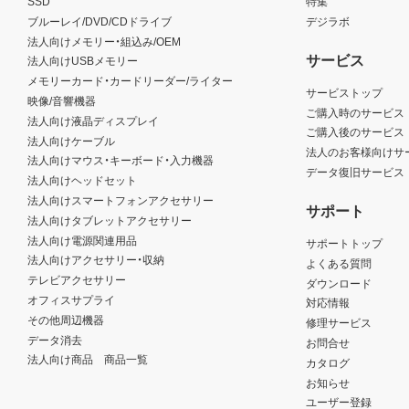
SSD
特集
ブルーレイ/DVD/CDドライブ
デジラボ
法人向けメモリー・組込み/OEM
サービス
法人向けUSBメモリー
メモリーカード・カードリーダー/ライター
サービストップ
映像/音響機器
ご購入時のサービス
法人向け液晶ディスプレイ
ご購入後のサービス
法人向けケーブル
法人のお客様向けサ
法人向けマウス・キーボード・入力機器
データ復旧サービス
法人向けヘッドセット
法人向けスマートフォンアクセサリー
サポート
法人向けタブレットアクセサリー
法人向け電源関連用品
サポートトップ
法人向けアクセサリー・収納
よくある質問
テレビアクセサリー
ダウンロード
オフィスサプライ
対応情報
その他周辺機器
修理サービス
データ消去
お問合せ
法人向け商品 商品一覧
カタログ
お知らせ
ユーザー登録