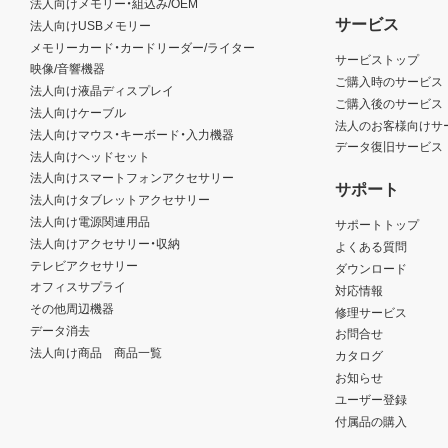
法人向けメモリー・組込み/OEM
サービス
法人向けUSBメモリー
メモリーカード・カードリーダー/ライター
サービストップ
映像/音響機器
ご購入時のサービス
法人向け液晶ディスプレイ
ご購入後のサービス
法人向けケーブル
法人のお客様向けサ
法人向けマウス・キーボード・入力機器
データ復旧サービス
法人向けヘッドセット
法人向けスマートフォンアクセサリー
サポート
法人向けタブレットアクセサリー
法人向け電源関連用品
サポートトップ
法人向けアクセサリー・収納
よくある質問
テレビアクセサリー
ダウンロード
オフィスサプライ
対応情報
その他周辺機器
修理サービス
データ消去
お問合せ
法人向け商品 商品一覧
カタログ
お知らせ
ユーザー登録
付属品の購入