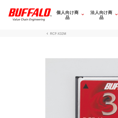
個人向け商
法人向け商
品
品
RCF-X32M