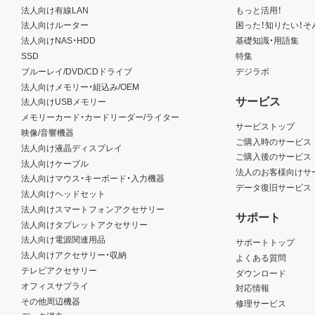
法人向け有線LAN
もっと活用！
法人向けルーター
困った！知りたい！そ
法人向けNAS・HDD
基礎知識・用語集
SSD
特集
ブルーレイ/DVD/CDドライブ
デジラボ
法人向けメモリー・組込み/OEM
サービス
法人向けUSBメモリー
メモリーカード・カードリーダー/ライター
サービストップ
映像/音響機器
ご購入時のサービス
法人向け液晶ディスプレイ
ご購入後のサービス
法人向けケーブル
法人のお客様向けサ
法人向けマウス・キーボード・入力機器
データ復旧サービス
法人向けヘッドセット
法人向けスマートフォンアクセサリー
サポート
法人向けタブレットアクセサリー
法人向け電源関連用品
サポートトップ
法人向けアクセサリー・収納
よくある質問
テレビアクセサリー
ダウンロード
オフィスサプライ
対応情報
その他周辺機器
修理サービス