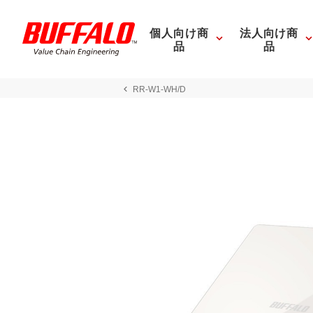
個人向け商
法人向け商
品
品
RR-W1-WH/D