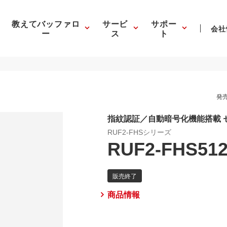
教えてバッファロ
サービ
サポー
会社
ー
ス
ト
発売
指紋認証／自動暗号化機能搭載 セ
RUF2-FHSシリーズ
RUF2-FHS51
商品情報