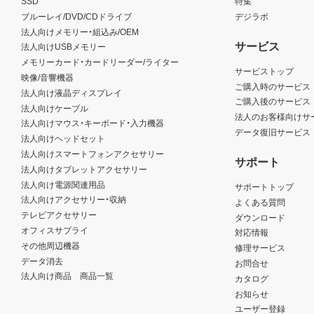
SSD
特集
ブルーレイ/DVD/CDドライブ
デジラボ
法人向けメモリー・組込み/OEM
サービス
法人向けUSBメモリー
メモリーカード・カードリーダー/ライター
サービストップ
映像/音響機器
ご購入時のサービス
法人向け液晶ディスプレイ
ご購入後のサービス
法人向けケーブル
法人のお客様向けサ
法人向けマウス・キーボード・入力機器
データ復旧サービス
法人向けヘッドセット
法人向けスマートフォンアクセサリー
サポート
法人向けタブレットアクセサリー
法人向け電源関連用品
サポートトップ
法人向けアクセサリー・収納
よくある質問
テレビアクセサリー
ダウンロード
オフィスサプライ
対応情報
その他周辺機器
修理サービス
データ消去
お問合せ
法人向け商品 商品一覧
カタログ
お知らせ
ユーザー登録