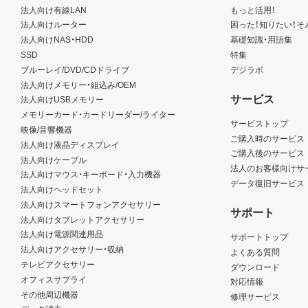
法人向け有線LAN
もっと活用！
法人向けルーター
困った！知りたい！そ
法人向けNAS・HDD
基礎知識・用語集
SSD
特集
ブルーレイ/DVD/CDドライブ
デジラボ
法人向けメモリー・組込み/OEM
サービス
法人向けUSBメモリー
メモリーカード・カードリーダー/ライター
サービストップ
映像/音響機器
ご購入時のサービス
法人向け液晶ディスプレイ
ご購入後のサービス
法人向けケーブル
法人のお客様向けサ
法人向けマウス・キーボード・入力機器
データ復旧サービス
法人向けヘッドセット
法人向けスマートフォンアクセサリー
サポート
法人向けタブレットアクセサリー
法人向け電源関連用品
サポートトップ
法人向けアクセサリー・収納
よくある質問
テレビアクセサリー
ダウンロード
オフィスサプライ
対応情報
その他周辺機器
修理サービス