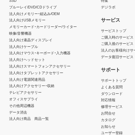
SSD
特集
ブルーレイ/DVD/CDドライブ
デジラボ
法人向けメモリー・組込み/OEM
サービス
法人向けUSBメモリー
メモリーカード・カードリーダー/ライター
サービストップ
映像/音響機器
ご購入時のサービス
法人向け液晶ディスプレイ
ご購入後のサービス
法人向けケーブル
法人のお客様向けサ
法人向けマウス・キーボード・入力機器
データ復旧サービス
法人向けヘッドセット
法人向けスマートフォンアクセサリー
サポート
法人向けタブレットアクセサリー
法人向け電源関連用品
サポートトップ
法人向けアクセサリー・収納
よくある質問
テレビアクセサリー
ダウンロード
オフィスサプライ
対応情報
その他周辺機器
修理サービス
データ消去
お問合せ
法人向け商品 商品一覧
カタログ
お知らせ
ユーザー登録