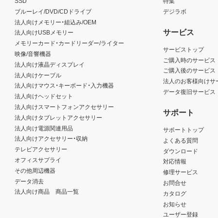
SSD
特集
ブルーレイ/DVD/CDドライブ
デジラボ
法人向けメモリー・組込み/OEM
サービス
法人向けUSBメモリー
メモリーカード・カードリーダー/ライター
サービストップ
映像/音響機器
ご購入時のサービス
法人向け液晶ディスプレイ
ご購入後のサービス
法人向けケーブル
法人のお客様向けサ
法人向けマウス・キーボード・入力機器
データ復旧サービス
法人向けヘッドセット
法人向けスマートフォンアクセサリー
サポート
法人向けタブレットアクセサリー
法人向け電源関連用品
サポートトップ
法人向けアクセサリー・収納
よくある質問
テレビアクセサリー
ダウンロード
オフィスサプライ
対応情報
その他周辺機器
修理サービス
データ消去
お問合せ
法人向け商品 商品一覧
カタログ
お知らせ
ユーザー登録