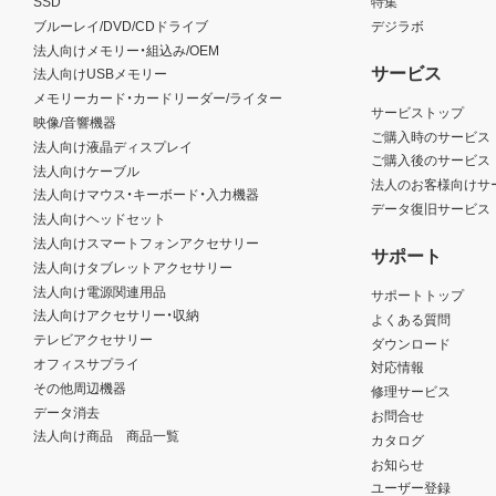
SSD
特集
ブルーレイ/DVD/CDドライブ
デジラボ
法人向けメモリー・組込み/OEM
サービス
法人向けUSBメモリー
メモリーカード・カードリーダー/ライター
サービストップ
映像/音響機器
ご購入時のサービス
法人向け液晶ディスプレイ
ご購入後のサービス
法人向けケーブル
法人のお客様向けサ
法人向けマウス・キーボード・入力機器
データ復旧サービス
法人向けヘッドセット
法人向けスマートフォンアクセサリー
サポート
法人向けタブレットアクセサリー
法人向け電源関連用品
サポートトップ
法人向けアクセサリー・収納
よくある質問
テレビアクセサリー
ダウンロード
オフィスサプライ
対応情報
その他周辺機器
修理サービス
データ消去
お問合せ
法人向け商品 商品一覧
カタログ
お知らせ
ユーザー登録