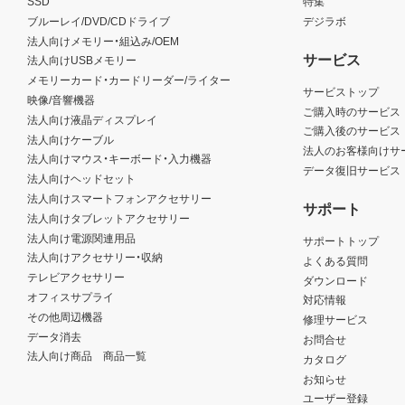
SSD
特集
ブルーレイ/DVD/CDドライブ
デジラボ
法人向けメモリー・組込み/OEM
サービス
法人向けUSBメモリー
メモリーカード・カードリーダー/ライター
サービストップ
映像/音響機器
ご購入時のサービス
法人向け液晶ディスプレイ
ご購入後のサービス
法人向けケーブル
法人のお客様向けサ
法人向けマウス・キーボード・入力機器
データ復旧サービス
法人向けヘッドセット
法人向けスマートフォンアクセサリー
サポート
法人向けタブレットアクセサリー
法人向け電源関連用品
サポートトップ
法人向けアクセサリー・収納
よくある質問
テレビアクセサリー
ダウンロード
オフィスサプライ
対応情報
その他周辺機器
修理サービス
データ消去
お問合せ
法人向け商品 商品一覧
カタログ
お知らせ
ユーザー登録