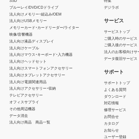
SSD
特集
ブルーレイ/DVD/CDドライブ
デジラボ
法人向けメモリー・組込み/OEM
サービス
法人向けUSBメモリー
メモリーカード・カードリーダー/ライター
サービストップ
映像/音響機器
ご購入時のサービス
法人向け液晶ディスプレイ
ご購入後のサービス
法人向けケーブル
法人のお客様向けサ
法人向けマウス・キーボード・入力機器
データ復旧サービス
法人向けヘッドセット
法人向けスマートフォンアクセサリー
サポート
法人向けタブレットアクセサリー
法人向け電源関連用品
サポートトップ
法人向けアクセサリー・収納
よくある質問
テレビアクセサリー
ダウンロード
オフィスサプライ
対応情報
その他周辺機器
修理サービス
データ消去
お問合せ
法人向け商品 商品一覧
カタログ
お知らせ
ユーザー登録