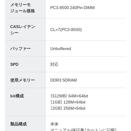
メモリーモ
PC3-8500 240Pin DIMM
ジュール規格
CASレイテン
CL=7(PC3-8500)
シー
バッファー
Unbuffered
SPD
対応
使用メモリー
DDR3 SDRAM
bit構成
〔512MB〕 64M×64bit
〔1GB〕 128M×64bit
〔2GB〕 256M×64bit
製品構成
本体
マニュアル/保証書（カートンに記載）