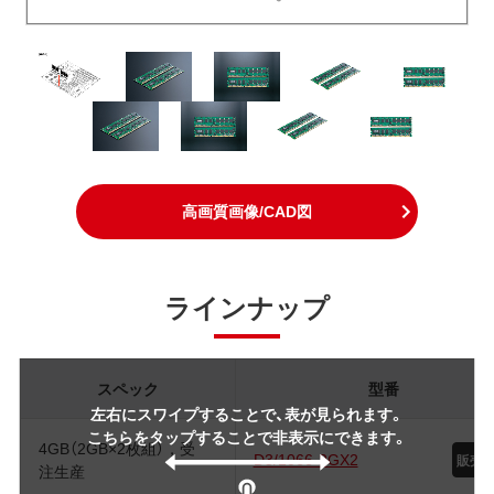
高画質画像/CAD図
ラインナップ
スペック
型番
左右にスワイプすることで、表が見られます。
こちらをタップすることで非表示にできます。
4GB（2GB×2枚組），受
D3/1066-2GX2
注生産