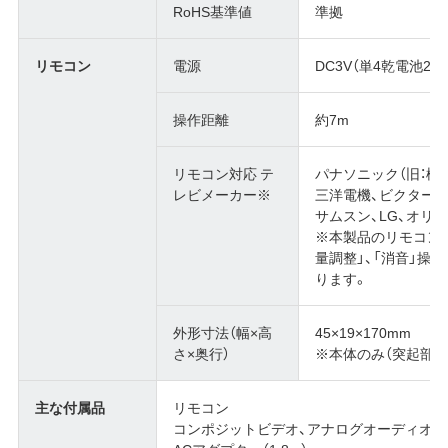
RoHS基準値
準拠
リモコン
電源
DC3V（単4乾電池2本
操作距離
約7m
リモコン対応 テ
パナソニック（旧：松
レビメーカー※
三洋電機、ビクター、
サムスン、LG、オリ
※本製品のリモコンでテ
量調整」、「消音」操
ります。
外形寸法（幅×高
45×19×170mm
さ×奥行）
※本体のみ（突起部除
主な付属品
リモコン
コンポジットビデオ、アナログオーディオケーブ