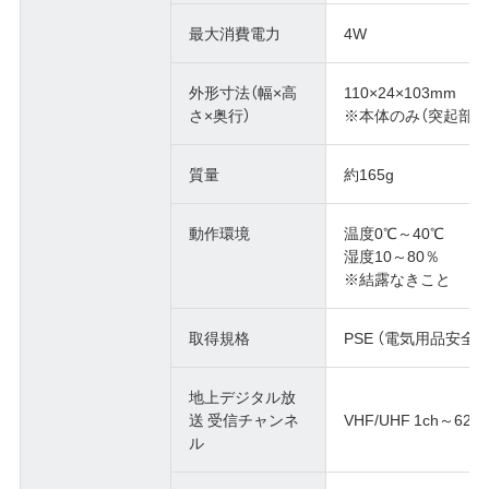
最大消費電力
4W
外形寸法（幅×高
110×24×103mm
さ×奥行）
※本体のみ（突起部除
質量
約165g
動作環境
温度0℃～40℃
湿度10～80％
※結露なきこと
取得規格
PSE （電気用品安全
地上デジタル放
送 受信チャンネ
VHF/UHF 1ch～62ch
ル