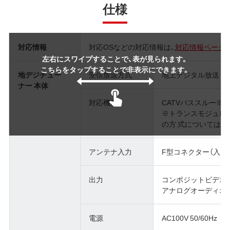
仕様
対応情報
対応OSなどの対応情報は、
対応情報ページ
左右にスワイプすることで、表が見られます。
こちらをタップすることで非表示にできます。
地デジチュー
受信放送方式
地上デジタル放送（ISD
ナー 本体
対応機能
CATVパススルー※、
※トランスモジュレー
の方 式についてはご
アンテナ入力
F型コネクター（入力
出力
コンポジットビデオ（
アナログオーディオ出力
電源
AC100V 50/60Hz