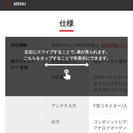
MENU
仕様
対応情報
対応OSなどの対応情報は、
対応情報ページ
左右にスワイプすることで、表が見られます。
こちらをタップすることで非表示にできます。
地デジチュー
受信放送方式
地上デジタル放送（ISD
ナー 本体
対応機能
CATVパススルー※
※トランスモジュレー
の方 式についてはご
アンテナ入力
F型コネクター（入力
出力
コンポジットビデオ（
アナログオーディオ出力