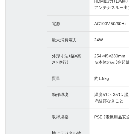
HDMI出力（1系統）
アンテナスルー出力×
電源
AC100V 50/60Hz
最大消費電力
24W
外形寸法（幅×高
254×45×230mm
さ×奥行）
※本体のみ（突起部除
質量
約1.5kg
動作環境
温度5℃～35℃、湿度2
※結露なきこと
取得規格
PSE （電気用品安全
地上デジタル放