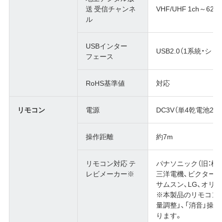
送 受信チャンネ
VHF/UHF 1ch～62ch
ル
USBインター
USB2.0（1系統・シ
フェース
RoHS基準値
対応
リモコン
電源
DC3V（単4乾電池2本
操作距離
約7m
リモコン対応 テ
パナソニック（旧：松
レビメーカー※
三洋電機、ビクター、
サムスン、LG、オリ
※本製品のリモコンでテ
量調整」、「消音」操
ります。