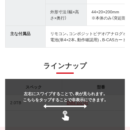
外形寸法（幅×高
44×20×200mm
さ×奥行）
※本体のみ（突起部除
主な付属品
リモコン、コンポジットビデオ/アナログオーディオ
電池(単4×2本、動作確認用) 、B-CASカ
ラインナップ
スペック
型番
左右にスワイプすることで、表が見られます。
こちらをタップすることで非表示にできます。
2.0TB
DVR-1/2.0T