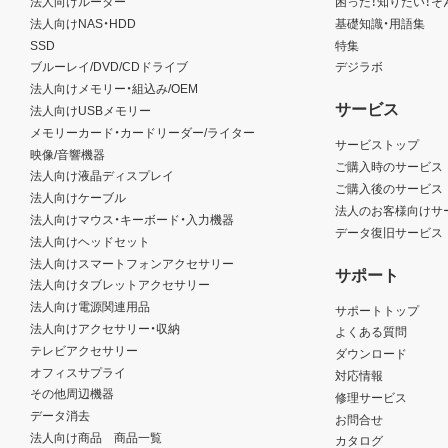
法人向けルーター
困った！知りたい！そ
法人向けNAS・HDD
基礎知識・用語集
SSD
特集
ブルーレイ/DVD/CDドライブ
デジラボ
法人向けメモリー・組込み/OEM
サービス
法人向けUSBメモリー
メモリーカード・カードリーダー/ライター
サービストップ
映像/音響機器
ご購入時のサービス
法人向け液晶ディスプレイ
ご購入後のサービス
法人向けケーブル
法人のお客様向けサ
法人向けマウス・キーボード・入力機器
データ復旧サービス
法人向けヘッドセット
法人向けスマートフォンアクセサリー
サポート
法人向けタブレットアクセサリー
法人向け電源関連用品
サポートトップ
法人向けアクセサリー・収納
よくある質問
テレビアクセサリー
ダウンロード
オフィスサプライ
対応情報
その他周辺機器
修理サービス
データ消去
お問合せ
法人向け商品 商品一覧
カタログ