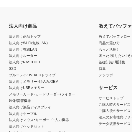
法人向け商品
教えてバッファ
法人向け商品トップ
教えてバッファロー
法人向けWi-Fi(無線LAN)
商品の選び方
法人向け有線LAN
もっと活用！
法人向けルーター
困った！知りたい！そ
法人向けNAS・HDD
基礎知識・用語集
SSD
特集
ブルーレイ/DVD/CDドライブ
デジラボ
法人向けメモリー・組込み/OEM
サービス
法人向けUSBメモリー
メモリーカード・カードリーダー/ライター
サービストップ
映像/音響機器
ご購入時のサービス
法人向け液晶ディスプレイ
ご購入後のサービス
法人向けケーブル
法人のお客様向けサ
法人向けマウス・キーボード・入力機器
データ復旧サービス
法人向けヘッドセット