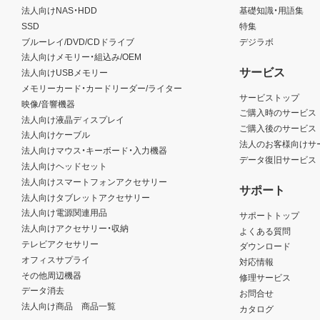
法人向けNAS・HDD
基礎知識・用語集
SSD
特集
ブルーレイ/DVD/CDドライブ
デジラボ
法人向けメモリー・組込み/OEM
サービス
法人向けUSBメモリー
メモリーカード・カードリーダー/ライター
サービストップ
映像/音響機器
ご購入時のサービス
法人向け液晶ディスプレイ
ご購入後のサービス
法人向けケーブル
法人のお客様向けサ
法人向けマウス・キーボード・入力機器
データ復旧サービス
法人向けヘッドセット
法人向けスマートフォンアクセサリー
サポート
法人向けタブレットアクセサリー
法人向け電源関連用品
サポートトップ
法人向けアクセサリー・収納
よくある質問
テレビアクセサリー
ダウンロード
オフィスサプライ
対応情報
その他周辺機器
修理サービス
データ消去
お問合せ
法人向け商品 商品一覧
カタログ