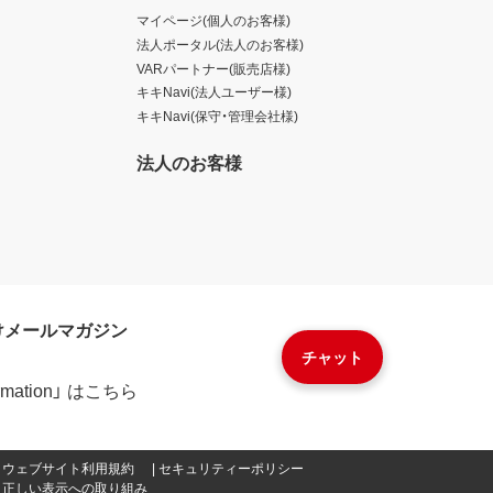
マイページ(個人のお客様)
法人ポータル(法人のお客様)
VARパートナー(販売店様)
キキNavi(法人ユーザー様)
キキNavi(保守・管理会社様)
法人のお客様
けメールマガジン
チャット
formation」 はこちら
ウェブサイト利用規約
セキュリティーポリシー
正しい表示への取り組み