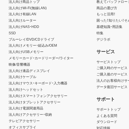
法人向け商品トップ
教えてバッファロー
法人向けWi-Fi(無線LAN)
商品の選び方
法人向け有線LAN
もっと活用！
法人向けルーター
困った！知りたい！そ
法人向けNAS・HDD
基礎知識・用語集
SSD
特集
ブルーレイ/DVD/CDドライブ
デジラボ
法人向けメモリー・組込み/OEM
サービス
法人向けUSBメモリー
メモリーカード・カードリーダー/ライター
サービストップ
映像/音響機器
ご購入時のサービス
法人向け液晶ディスプレイ
ご購入後のサービス
法人向けケーブル
法人のお客様向けサ
法人向けマウス・キーボード・入力機器
データ復旧サービス
法人向けヘッドセット
法人向けスマートフォンアクセサリー
サポート
法人向けタブレットアクセサリー
法人向け電源関連用品
サポートトップ
法人向けアクセサリー・収納
よくある質問
テレビアクセサリー
ダウンロード
オフィスサプライ
対応情報