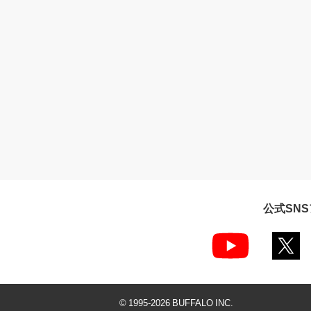
公式SN
© 1995-
2026
BUFFALO INC.