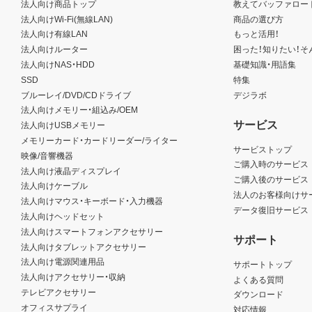
法人向け商品トップ
教えてバッファロー
法人向けWi-Fi(無線LAN)
商品の選び方
法人向け有線LAN
もっと活用！
法人向けルーター
困った！知りたい！そ
法人向けNAS・HDD
基礎知識・用語集
SSD
特集
ブルーレイ/DVD/CDドライブ
デジラボ
法人向けメモリー・組込み/OEM
サービス
法人向けUSBメモリー
メモリーカード・カードリーダー/ライター
サービストップ
映像/音響機器
ご購入時のサービス
法人向け液晶ディスプレイ
ご購入後のサービス
法人向けケーブル
法人のお客様向けサ
法人向けマウス・キーボード・入力機器
データ復旧サービス
法人向けヘッドセット
法人向けスマートフォンアクセサリー
サポート
法人向けタブレットアクセサリー
法人向け電源関連用品
サポートトップ
法人向けアクセサリー・収納
よくある質問
テレビアクセサリー
ダウンロード
オフィスサプライ
対応情報