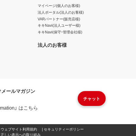
マイページ(個人のお客様)
法人ポータル(法人のお客様)
VARパートナー(販売店様)
キキNavi(法人ユーザー様)
キキNavi(保守・管理会社様)
法人のお客様
けメールマガジン
チャット
formation」 はこちら
ウェブサイト利用規約
セキュリティーポリシー
正しい表示への取り組み