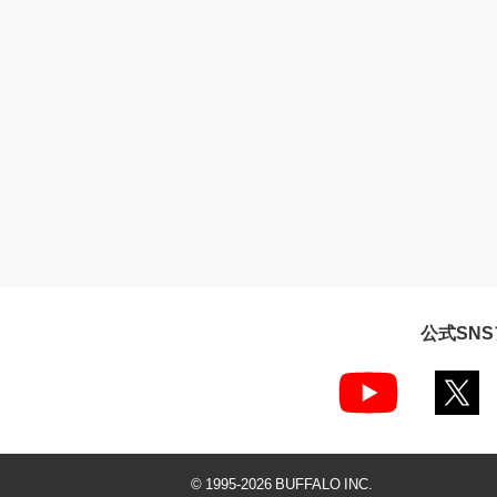
公式SN
© 1995-
2026
BUFFALO INC.