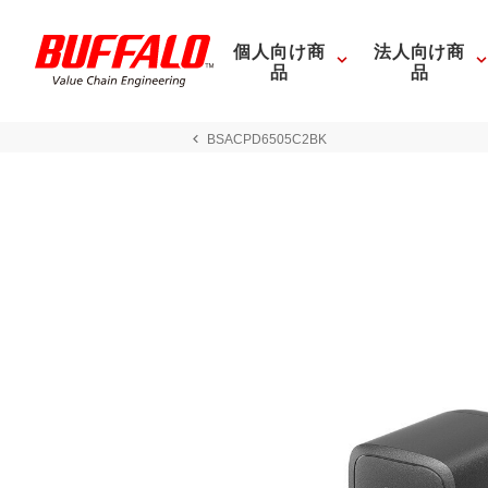
個人向け商
法人向け商
品
品
BSACPD6505C2BK