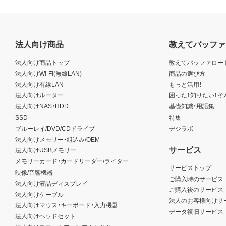
法人向け商品
教えてバッファ
法人向け商品トップ
教えてバッファロー
法人向けWi-Fi(無線LAN)
商品の選び方
法人向け有線LAN
もっと活用！
法人向けルーター
困った！知りたい！そ
法人向けNAS・HDD
基礎知識・用語集
SSD
特集
ブルーレイ/DVD/CDドライブ
デジラボ
法人向けメモリー・組込み/OEM
サービス
法人向けUSBメモリー
メモリーカード・カードリーダー/ライター
サービストップ
映像/音響機器
ご購入時のサービス
法人向け液晶ディスプレイ
ご購入後のサービス
法人向けケーブル
法人のお客様向けサ
法人向けマウス・キーボード・入力機器
データ復旧サービス
法人向けヘッドセット