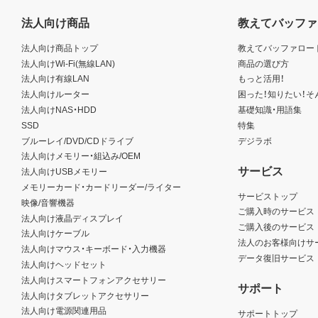
法人向け商品
教えてバッファ
法人向け商品トップ
教えてバッファロー
法人向けWi-Fi(無線LAN)
商品の選び方
法人向け有線LAN
もっと活用！
法人向けルーター
困った！知りたい！そ
法人向けNAS・HDD
基礎知識・用語集
SSD
特集
ブルーレイ/DVD/CDドライブ
デジラボ
法人向けメモリー・組込み/OEM
サービス
法人向けUSBメモリー
メモリーカード・カードリーダー/ライター
サービストップ
映像/音響機器
ご購入時のサービス
法人向け液晶ディスプレイ
ご購入後のサービス
法人向けケーブル
法人のお客様向けサ
法人向けマウス・キーボード・入力機器
データ復旧サービス
法人向けヘッドセット
法人向けスマートフォンアクセサリー
サポート
法人向けタブレットアクセサリー
法人向け電源関連用品
サポートトップ