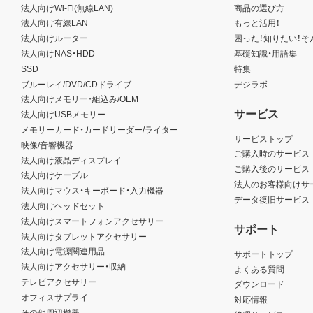
法人向けWi-Fi(無線LAN)
商品の選び方
法人向け有線LAN
もっと活用！
法人向けルーター
困った！知りたい！そ
法人向けNAS・HDD
基礎知識・用語集
SSD
特集
ブルーレイ/DVD/CDドライブ
デジラボ
法人向けメモリー・組込み/OEM
サービス
法人向けUSBメモリー
メモリーカード・カードリーダー/ライター
サービストップ
映像/音響機器
ご購入時のサービス
法人向け液晶ディスプレイ
ご購入後のサービス
法人向けケーブル
法人のお客様向けサ
法人向けマウス・キーボード・入力機器
データ復旧サービス
法人向けヘッドセット
法人向けスマートフォンアクセサリー
サポート
法人向けタブレットアクセサリー
法人向け電源関連用品
サポートトップ
法人向けアクセサリー・収納
よくある質問
テレビアクセサリー
ダウンロード
オフィスサプライ
対応情報
その他周辺機器