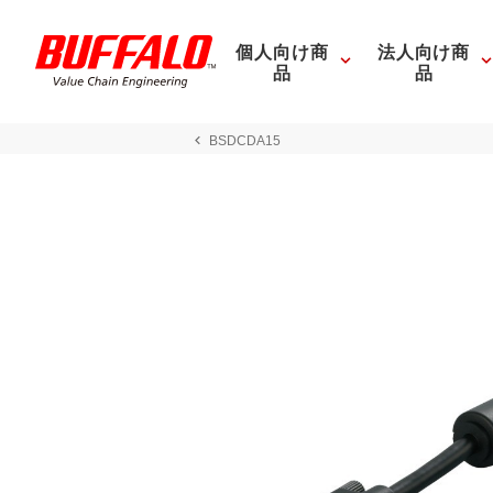
個人向け商
法人向け商
品
品
BSDCDA15