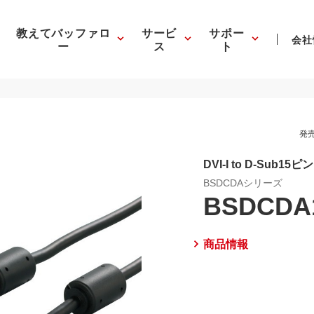
教えてバッファロ
サービ
サポー
会社
ー
ス
ト
発売
DVI-I to D-Sub1
BSDCDAシリーズ
BSDCDA
商品情報