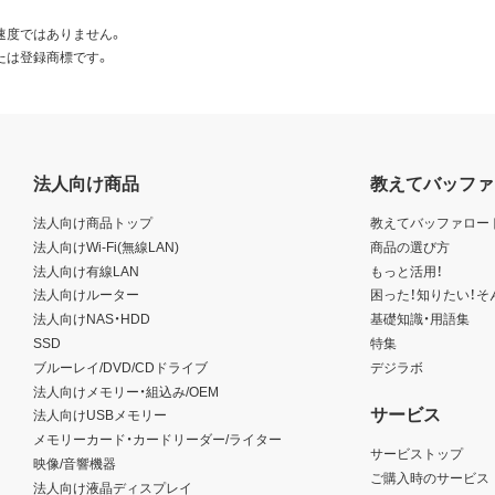
速度ではありません。
たは登録商標です。
法人向け商品
教えてバッファ
法人向け商品トップ
教えてバッファロー
法人向けWi-Fi(無線LAN)
商品の選び方
法人向け有線LAN
もっと活用！
法人向けルーター
困った！知りたい！そ
法人向けNAS・HDD
基礎知識・用語集
SSD
特集
ブルーレイ/DVD/CDドライブ
デジラボ
法人向けメモリー・組込み/OEM
サービス
法人向けUSBメモリー
メモリーカード・カードリーダー/ライター
サービストップ
映像/音響機器
ご購入時のサービス
法人向け液晶ディスプレイ