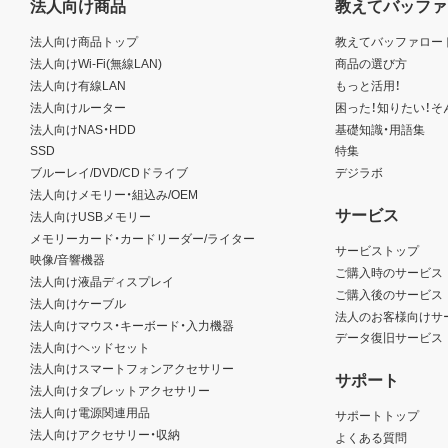
法人向け商品
教えてバッファ
法人向け商品トップ
教えてバッファロー
法人向けWi-Fi(無線LAN)
商品の選び方
法人向け有線LAN
もっと活用！
法人向けルーター
困った！知りたい！そ
法人向けNAS・HDD
基礎知識・用語集
SSD
特集
ブルーレイ/DVD/CDドライブ
デジラボ
法人向けメモリー・組込み/OEM
サービス
法人向けUSBメモリー
メモリーカード・カードリーダー/ライター
サービストップ
映像/音響機器
ご購入時のサービス
法人向け液晶ディスプレイ
ご購入後のサービス
法人向けケーブル
法人のお客様向けサ
法人向けマウス・キーボード・入力機器
データ復旧サービス
法人向けヘッドセット
法人向けスマートフォンアクセサリー
サポート
法人向けタブレットアクセサリー
法人向け電源関連用品
サポートトップ
法人向けアクセサリー・収納
よくある質問