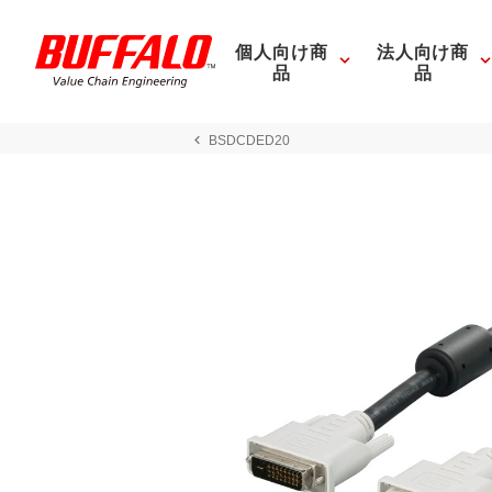
個人向け商
法人向け商
品
品
BSDCDED20