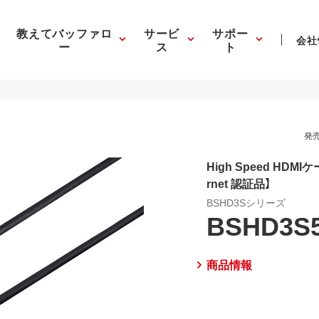
教えてバッファロ
サービ
サポー
会社
ー
ス
ト
発売
High Speed HDMIケ
rnet 認証品】
BSHD3Sシリーズ
BSHD3S
商品情報