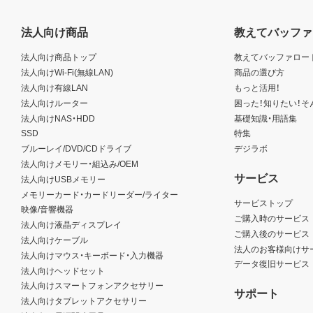
法人向け商品
教えてバッファ
法人向け商品トップ
教えてバッファロー
法人向けWi-Fi(無線LAN)
商品の選び方
法人向け有線LAN
もっと活用！
法人向けルーター
困った！知りたい！そ
法人向けNAS・HDD
基礎知識・用語集
SSD
特集
ブルーレイ/DVD/CDドライブ
デジラボ
法人向けメモリー・組込み/OEM
サービス
法人向けUSBメモリー
メモリーカード・カードリーダー/ライター
サービストップ
映像/音響機器
ご購入時のサービス
法人向け液晶ディスプレイ
ご購入後のサービス
法人向けケーブル
法人のお客様向けサ
法人向けマウス・キーボード・入力機器
データ復旧サービス
法人向けヘッドセット
法人向けスマートフォンアクセサリー
サポート
法人向けタブレットアクセサリー