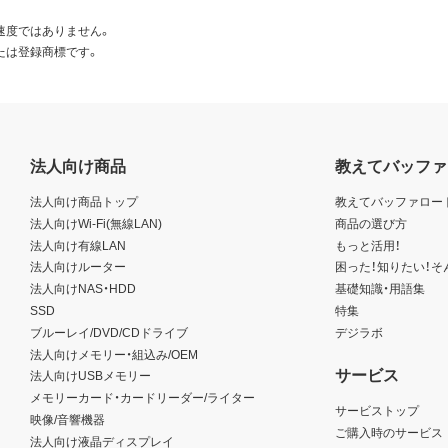
速度ではありません。
たは登録商標です。
法人向け商品
教えてバッファ
法人向け商品トップ
教えてバッファロー
法人向けWi-Fi(無線LAN)
商品の選び方
法人向け有線LAN
もっと活用！
法人向けルーター
困った！知りたい！そ
法人向けNAS・HDD
基礎知識・用語集
SSD
特集
ブルーレイ/DVD/CDドライブ
デジラボ
法人向けメモリー・組込み/OEM
サービス
法人向けUSBメモリー
メモリーカード・カードリーダー/ライター
サービストップ
映像/音響機器
ご購入時のサービス
法人向け液晶ディスプレイ