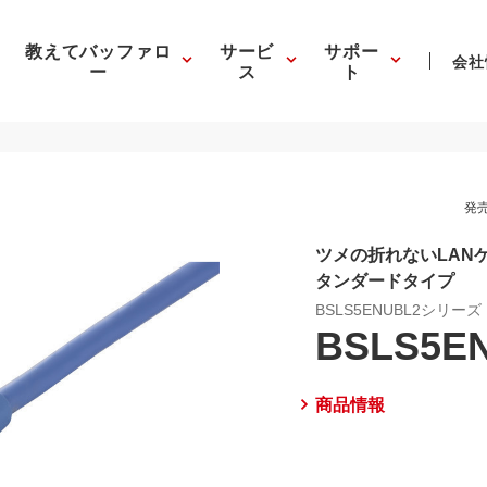
教えてバッファロ
サービ
サポー
会社
ー
ス
ト
発売
ツメの折れないLANケ
タンダードタイプ
BSLS5ENUBL2シリーズ
BSLS5E
商品情報