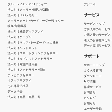
ブルーレイ/DVD/CDドライブ
デジラボ
法人向けメモリー・組込み/OEM
サービス
法人向けUSBメモリー
メモリーカード・カードリーダー/ライター
サービストップ
映像/音響機器
ご購入時のサービス
法人向け液晶ディスプレイ
ご購入後のサービス
法人向けケーブル
法人のお客様向けサ
法人向けマウス・キーボード・入力機器
データ復旧サービス
法人向けヘッドセット
法人向けスマートフォンアクセサリー
サポート
法人向けタブレットアクセサリー
法人向け電源関連用品
サポートトップ
法人向けアクセサリー・収納
よくある質問
テレビアクセサリー
ダウンロード
オフィスサプライ
対応情報
その他周辺機器
修理サービス
データ消去
お問合せ
法人向け商品 商品一覧
カタログ
お知らせ
ユーザー登録