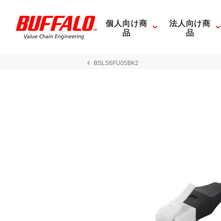
個人向け商
法人向け商
品
品
BSLS6FU05BK2