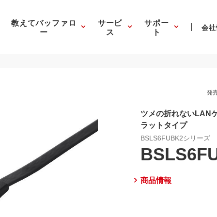
教えてバッファロ
サービ
サポー
会社
ー
ス
ト
発売
ツメの折れないLAN
ラットタイプ
BSLS6FUBK2シリーズ
BSLS6F
商品情報