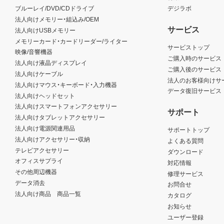
ブルーレイ/DVD/CDドライブ
デジラボ
法人向けメモリー・組込み/OEM
サービス
法人向けUSBメモリー
メモリーカード・カードリーダー/ライター
サービストップ
映像/音響機器
ご購入時のサービス
法人向け液晶ディスプレイ
ご購入後のサービス
法人向けケーブル
法人のお客様向けサ
法人向けマウス・キーボード・入力機器
データ復旧サービス
法人向けヘッドセット
法人向けスマートフォンアクセサリー
サポート
法人向けタブレットアクセサリー
法人向け電源関連用品
サポートトップ
法人向けアクセサリー・収納
よくある質問
テレビアクセサリー
ダウンロード
オフィスサプライ
対応情報
その他周辺機器
修理サービス
データ消去
お問合せ
法人向け商品 商品一覧
カタログ
お知らせ
ユーザー登録