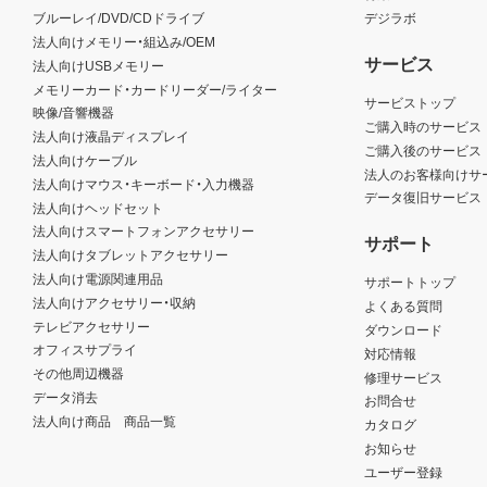
ブルーレイ/DVD/CDドライブ
デジラボ
法人向けメモリー・組込み/OEM
サービス
法人向けUSBメモリー
メモリーカード・カードリーダー/ライター
サービストップ
映像/音響機器
ご購入時のサービス
法人向け液晶ディスプレイ
ご購入後のサービス
法人向けケーブル
法人のお客様向けサ
法人向けマウス・キーボード・入力機器
データ復旧サービス
法人向けヘッドセット
法人向けスマートフォンアクセサリー
サポート
法人向けタブレットアクセサリー
法人向け電源関連用品
サポートトップ
法人向けアクセサリー・収納
よくある質問
テレビアクセサリー
ダウンロード
オフィスサプライ
対応情報
その他周辺機器
修理サービス
データ消去
お問合せ
法人向け商品 商品一覧
カタログ
お知らせ
ユーザー登録