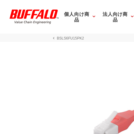
個人向け商
法人向け商
品
品
BSLS6FU15PK2