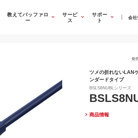
教えてバッファロ
サービ
サポー
会社
ー
ス
ト
発売
ツメの折れないLANケ
ンダードタイプ
BSLS8NUBLシリーズ
BSLS8N
商品情報