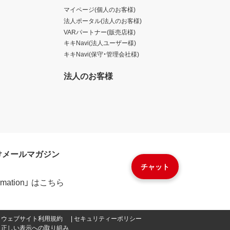
マイページ(個人のお客様)
法人ポータル(法人のお客様)
VARパートナー(販売店様)
キキNavi(法人ユーザー様)
キキNavi(保守・管理会社様)
法人のお客様
けメールマガジン
チャット
formation」 はこちら
ウェブサイト利用規約
セキュリティーポリシー
正しい表示への取り組み