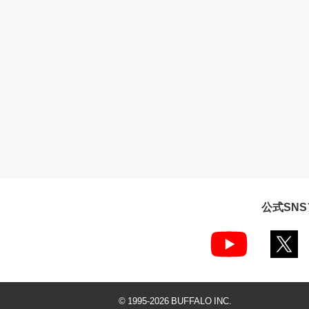
公式SN
© 1995-
2026
BUFFALO INC.