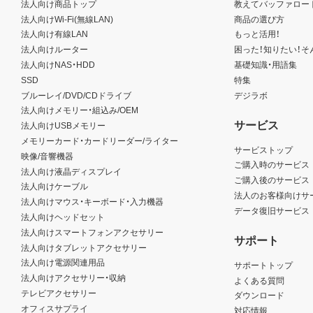
法人向け商品トップ
教えてバッファロー
法人向けWi-Fi(無線LAN)
商品の選び方
法人向け有線LAN
もっと活用！
法人向けルーター
困った！知りたい！そ
法人向けNAS・HDD
基礎知識・用語集
SSD
特集
ブルーレイ/DVD/CDドライブ
デジラボ
法人向けメモリー・組込み/OEM
サービス
法人向けUSBメモリー
メモリーカード・カードリーダー/ライター
サービストップ
映像/音響機器
ご購入時のサービス
法人向け液晶ディスプレイ
ご購入後のサービス
法人向けケーブル
法人のお客様向けサ
法人向けマウス・キーボード・入力機器
データ復旧サービス
法人向けヘッドセット
法人向けスマートフォンアクセサリー
サポート
法人向けタブレットアクセサリー
法人向け電源関連用品
サポートトップ
法人向けアクセサリー・収納
よくある質問
テレビアクセサリー
ダウンロード
オフィスサプライ
対応情報