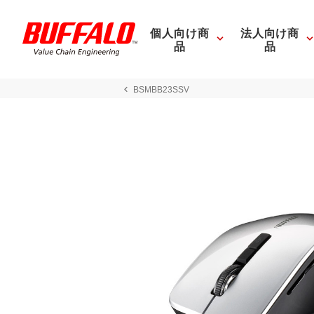
個人向け商
法人向け商
品
品
BSMBB23SSV