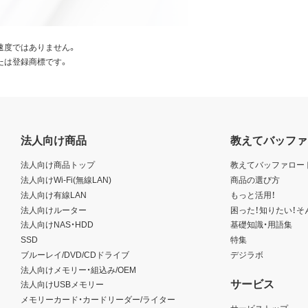
速度ではありません。
たは登録商標です。
法人向け商品
教えてバッファ
法人向け商品トップ
教えてバッファロー
法人向けWi-Fi(無線LAN)
商品の選び方
法人向け有線LAN
もっと活用！
法人向けルーター
困った！知りたい！そ
法人向けNAS・HDD
基礎知識・用語集
SSD
特集
ブルーレイ/DVD/CDドライブ
デジラボ
法人向けメモリー・組込み/OEM
サービス
法人向けUSBメモリー
メモリーカード・カードリーダー/ライター
サービストップ