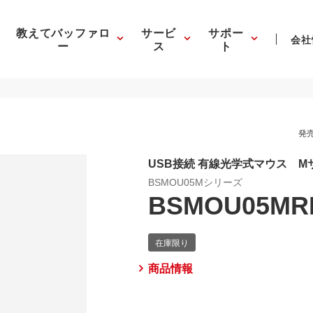
教えてバッファロ
サービ
サポー
会社
ー
ス
ト
発売
USB接続 有線光学式マウス M
BSMOU05Mシリーズ
BSMOU05MR
商品情報