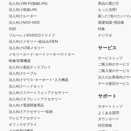
法人向けWi-Fi(無線LAN)
商品の選び方
法人向け有線LAN
もっと活用！
法人向けルーター
困った！知りたい！そ
法人向けNAS・HDD
基礎知識・用語集
SSD
特集
ブルーレイ/DVD/CDドライブ
デジラボ
法人向けメモリー・組込み/OEM
サービス
法人向けUSBメモリー
メモリーカード・カードリーダー/ライター
サービストップ
映像/音響機器
ご購入時のサービス
法人向け液晶ディスプレイ
ご購入後のサービス
法人向けケーブル
法人のお客様向けサ
法人向けマウス・キーボード・入力機器
データ復旧サービス
法人向けヘッドセット
法人向けスマートフォンアクセサリー
サポート
法人向けタブレットアクセサリー
法人向け電源関連用品
サポートトップ
法人向けアクセサリー・収納
よくある質問
テレビアクセサリー
ダウンロード
オフィスサプライ
対応情報
その他周辺機器