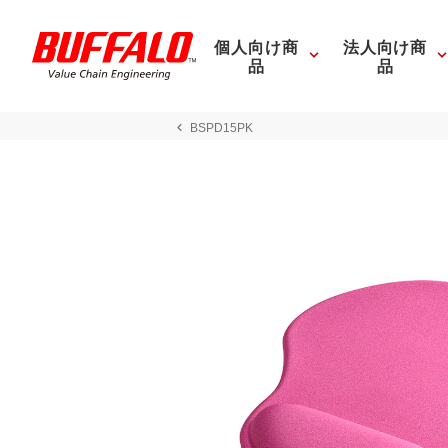
個人向け商
法人向け商
品
品
BSPD15PK