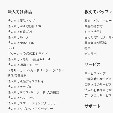
法人向け商品
教えてバッファ
法人向け商品トップ
教えてバッファロー
法人向けWi-Fi(無線LAN)
商品の選び方
法人向け有線LAN
もっと活用！
法人向けルーター
困った！知りたい！そ
法人向けNAS・HDD
基礎知識・用語集
SSD
特集
ブルーレイ/DVD/CDドライブ
デジラボ
法人向けメモリー・組込み/OEM
サービス
法人向けUSBメモリー
メモリーカード・カードリーダー/ライター
サービストップ
映像/音響機器
ご購入時のサービス
法人向け液晶ディスプレイ
ご購入後のサービス
法人向けケーブル
法人のお客様向けサ
法人向けマウス・キーボード・入力機器
データ復旧サービス
法人向けヘッドセット
法人向けスマートフォンアクセサリー
サポート
法人向けタブレットアクセサリー