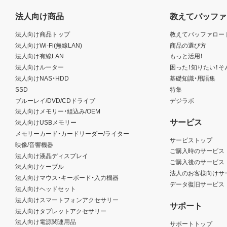
法人向け商品
教えてバッファ
法人向け商品トップ
教えてバッファロー
法人向けWi-Fi(無線LAN)
商品の選び方
法人向け有線LAN
もっと活用！
法人向けルーター
困った！知りたい！そ
法人向けNAS・HDD
基礎知識・用語集
SSD
特集
ブルーレイ/DVD/CDドライブ
デジラボ
法人向けメモリー・組込み/OEM
サービス
法人向けUSBメモリー
メモリーカード・カードリーダー/ライター
サービストップ
映像/音響機器
ご購入時のサービス
法人向け液晶ディスプレイ
ご購入後のサービス
法人向けケーブル
法人のお客様向けサ
法人向けマウス・キーボード・入力機器
データ復旧サービス
法人向けヘッドセット
法人向けスマートフォンアクセサリー
サポート
法人向けタブレットアクセサリー
法人向け電源関連用品
サポートトップ