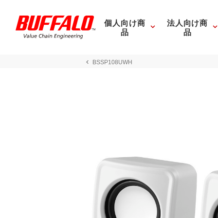
個人向け商
法人向け商
品
品
BSSP108UWH