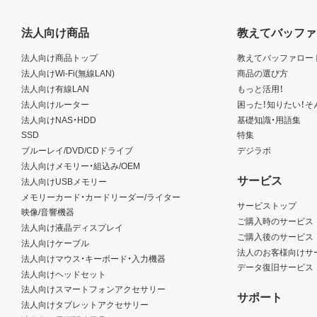
法人向け商品
教えてバッファ
法人向け商品トップ
教えてバッファロー
法人向けWi-Fi(無線LAN)
商品の選び方
法人向け有線LAN
もっと活用！
法人向けルーター
困った！知りたい！そ
法人向けNAS・HDD
基礎知識・用語集
SSD
特集
ブルーレイ/DVD/CDドライブ
デジラボ
法人向けメモリー・組込み/OEM
サービス
法人向けUSBメモリー
メモリーカード・カードリーダー/ライター
サービストップ
映像/音響機器
ご購入時のサービス
法人向け液晶ディスプレイ
ご購入後のサービス
法人向けケーブル
法人のお客様向けサ
法人向けマウス・キーボード・入力機器
データ復旧サービス
法人向けヘッドセット
法人向けスマートフォンアクセサリー
サポート
法人向けタブレットアクセサリー