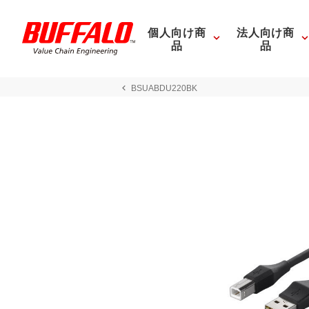
個人向け商
法人向け商
品
品
BSUABDU220BK