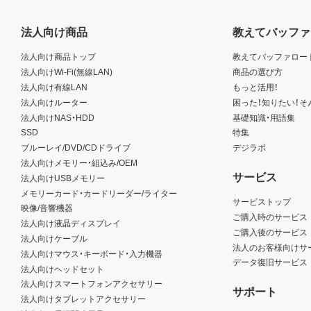
法人向け商品
教えてバッファ
法人向け商品トップ
教えてバッファロー
法人向けWi-Fi(無線LAN)
商品の選び方
法人向け有線LAN
もっと活用！
法人向けルーター
困った！知りたい！そ
法人向けNAS・HDD
基礎知識・用語集
SSD
特集
ブルーレイ/DVD/CDドライブ
デジラボ
法人向けメモリー・組込み/OEM
サービス
法人向けUSBメモリー
メモリーカード・カードリーダー/ライター
サービストップ
映像/音響機器
ご購入時のサービス
法人向け液晶ディスプレイ
ご購入後のサービス
法人向けケーブル
法人のお客様向けサ
法人向けマウス・キーボード・入力機器
データ復旧サービス
法人向けヘッドセット
法人向けスマートフォンアクセサリー
サポート
法人向けタブレットアクセサリー