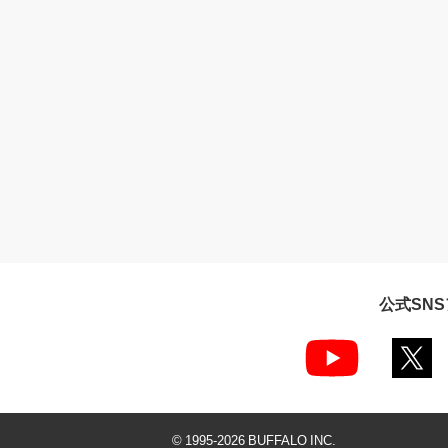
公式SN
© 1995-
2026
BUFFALO INC.