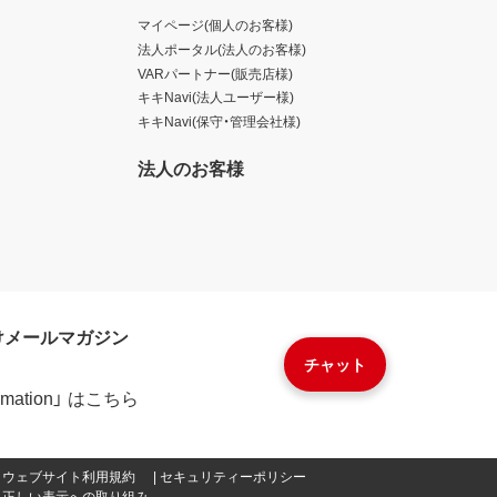
マイページ(個人のお客様)
法人ポータル(法人のお客様)
VARパートナー(販売店様)
キキNavi(法人ユーザー様)
キキNavi(保守・管理会社様)
法人のお客様
けメールマガジン
チャット
formation」 はこちら
ウェブサイト利用規約
セキュリティーポリシー
正しい表示への取り組み