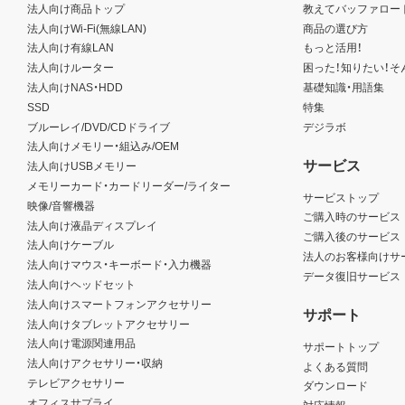
法人向け商品トップ
教えてバッファロー
法人向けWi-Fi(無線LAN)
商品の選び方
法人向け有線LAN
もっと活用！
法人向けルーター
困った！知りたい！そ
法人向けNAS・HDD
基礎知識・用語集
SSD
特集
ブルーレイ/DVD/CDドライブ
デジラボ
法人向けメモリー・組込み/OEM
サービス
法人向けUSBメモリー
メモリーカード・カードリーダー/ライター
サービストップ
映像/音響機器
ご購入時のサービス
法人向け液晶ディスプレイ
ご購入後のサービス
法人向けケーブル
法人のお客様向けサ
法人向けマウス・キーボード・入力機器
データ復旧サービス
法人向けヘッドセット
法人向けスマートフォンアクセサリー
サポート
法人向けタブレットアクセサリー
法人向け電源関連用品
サポートトップ
法人向けアクセサリー・収納
よくある質問
テレビアクセサリー
ダウンロード
オフィスサプライ