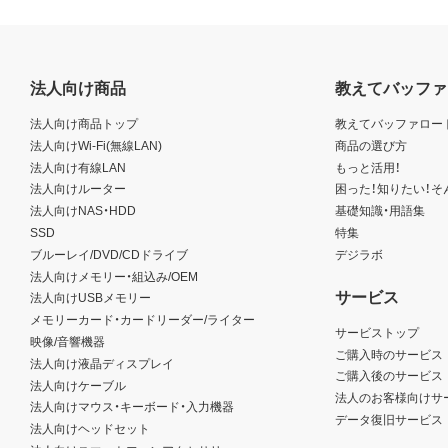
法人向け商品
教えてバッファ
法人向け商品トップ
教えてバッファロー
法人向けWi-Fi(無線LAN)
商品の選び方
法人向け有線LAN
もっと活用！
法人向けルーター
困った！知りたい！そ
法人向けNAS・HDD
基礎知識・用語集
SSD
特集
ブルーレイ/DVD/CDドライブ
デジラボ
法人向けメモリー・組込み/OEM
サービス
法人向けUSBメモリー
メモリーカード・カードリーダー/ライター
サービストップ
映像/音響機器
ご購入時のサービス
法人向け液晶ディスプレイ
ご購入後のサービス
法人向けケーブル
法人のお客様向けサ
法人向けマウス・キーボード・入力機器
データ復旧サービス
法人向けヘッドセット