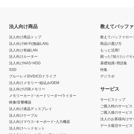
法人向け商品
教えてバッファ
法人向け商品トップ
教えてバッファロー
法人向けWi-Fi(無線LAN)
商品の選び方
法人向け有線LAN
もっと活用！
法人向けルーター
困った！知りたい！そ
法人向けNAS・HDD
基礎知識・用語集
SSD
特集
ブルーレイ/DVD/CDドライブ
デジラボ
法人向けメモリー・組込み/OEM
サービス
法人向けUSBメモリー
メモリーカード・カードリーダー/ライター
サービストップ
映像/音響機器
ご購入時のサービス
法人向け液晶ディスプレイ
ご購入後のサービス
法人向けケーブル
法人のお客様向けサ
法人向けマウス・キーボード・入力機器
データ復旧サービス
法人向けヘッドセット