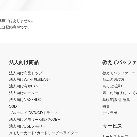
速度ではありません。
たは登録商標です。
法人向け商品
教えてバッファ
法人向け商品トップ
教えてバッファロー
法人向けWi-Fi(無線LAN)
商品の選び方
法人向け有線LAN
もっと活用！
法人向けルーター
困った！知りたい！そ
法人向けNAS・HDD
基礎知識・用語集
SSD
特集
ブルーレイ/DVD/CDドライブ
デジラボ
法人向けメモリー・組込み/OEM
サービス
法人向けUSBメモリー
メモリーカード・カードリーダー/ライター
サービストップ