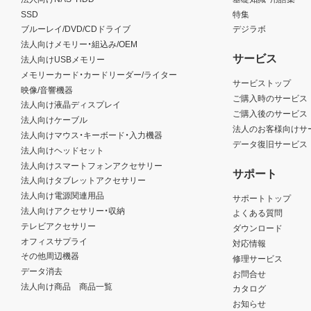
SSD
特集
ブルーレイ/DVD/CDドライブ
デジラボ
法人向けメモリー・組込み/OEM
サービス
法人向けUSBメモリー
メモリーカード・カードリーダー/ライター
サービストップ
映像/音響機器
ご購入時のサービス
法人向け液晶ディスプレイ
ご購入後のサービス
法人向けケーブル
法人のお客様向けサ
法人向けマウス・キーボード・入力機器
データ復旧サービス
法人向けヘッドセット
法人向けスマートフォンアクセサリー
サポート
法人向けタブレットアクセサリー
法人向け電源関連用品
サポートトップ
法人向けアクセサリー・収納
よくある質問
テレビアクセサリー
ダウンロード
オフィスサプライ
対応情報
その他周辺機器
修理サービス
データ消去
お問合せ
法人向け商品 商品一覧
カタログ
お知らせ