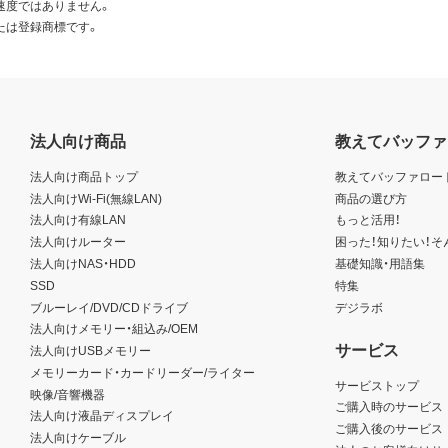
速度ではありません。
たは登録商標です。
法人向け商品
教えてバッファ
法人向け商品トップ
教えてバッファロー
法人向けWi-Fi(無線LAN)
商品の選び方
法人向け有線LAN
もっと活用！
法人向けルーター
困った！知りたい！そ
法人向けNAS・HDD
基礎知識・用語集
SSD
特集
ブルーレイ/DVD/CDドライブ
デジラボ
法人向けメモリー・組込み/OEM
サービス
法人向けUSBメモリー
メモリーカード・カードリーダー/ライター
サービストップ
映像/音響機器
ご購入時のサービス
法人向け液晶ディスプレイ
ご購入後のサービス
法人向けケーブル