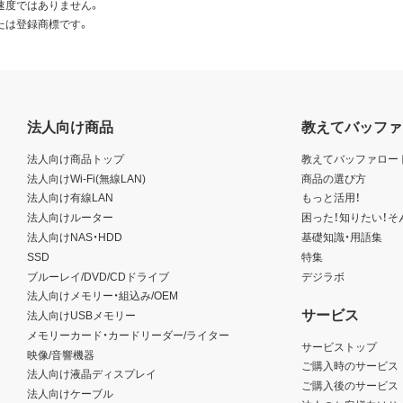
速度ではありません。
たは登録商標です。
法人向け商品
教えてバッファ
法人向け商品トップ
教えてバッファロー
法人向けWi-Fi(無線LAN)
商品の選び方
法人向け有線LAN
もっと活用！
法人向けルーター
困った！知りたい！そ
法人向けNAS・HDD
基礎知識・用語集
SSD
特集
ブルーレイ/DVD/CDドライブ
デジラボ
法人向けメモリー・組込み/OEM
サービス
法人向けUSBメモリー
メモリーカード・カードリーダー/ライター
サービストップ
映像/音響機器
ご購入時のサービス
法人向け液晶ディスプレイ
ご購入後のサービス
法人向けケーブル