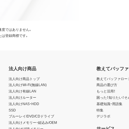
速度ではありません。
たは登録商標です。
法人向け商品
教えてバッファ
法人向け商品トップ
教えてバッファロー
法人向けWi-Fi(無線LAN)
商品の選び方
法人向け有線LAN
もっと活用！
法人向けルーター
困った！知りたい！そ
法人向けNAS・HDD
基礎知識・用語集
SSD
特集
ブルーレイ/DVD/CDドライブ
デジラボ
法人向けメモリー・組込み/OEM
サービス
法人向けUSBメモリー