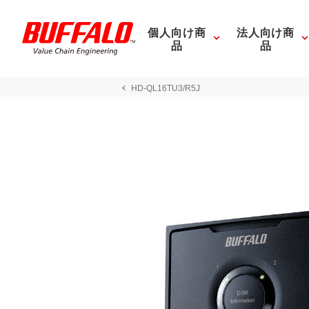
個人向け商
法人向け商
品
品
HD-QL16TU3/R5J