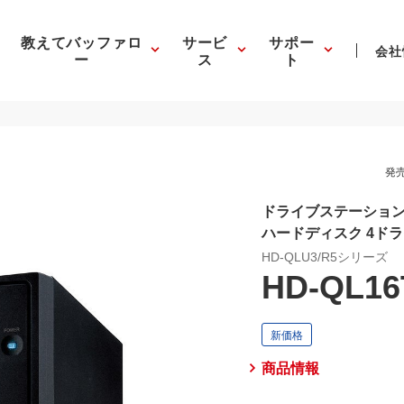
教えてバッファロ
サービ
サポー
会社
ー
ス
ト
発売
ドライブステーション R
ハードディスク 4ド
HD-QLU3/R5シリーズ
HD-QL16
商品情報